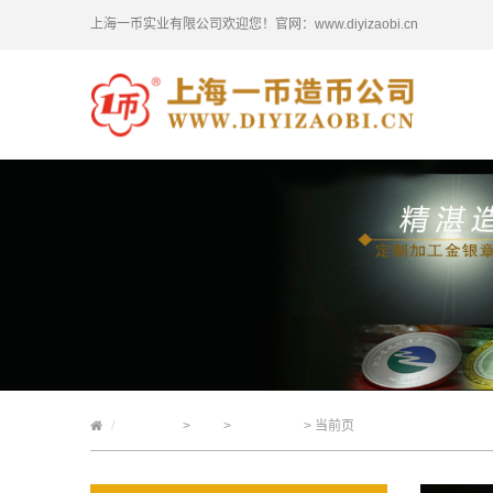
上海一币实业有限公司欢迎您！
官网：www.diyizaobi.cn
上海一币
>
定制
>
定制金银币
> 当前页