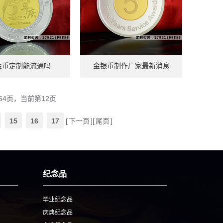
金币定制能流通吗
金银币制作厂家最新消息
64页，当前第12页
15
16
17
[
下一页
][
尾页
]
纪念品
毕业纪念品
庆典纪念品