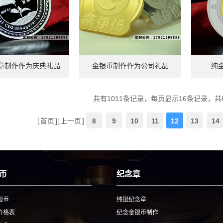
章制作作为庆典礼品
金银币制作作为公司礼品
纯
共有1011条记录，每页显示16条记录，共
[
首页
][
上一页
]
8
9
10
11
12
13
14
币
纪念章
银币
纯银纪念章
价格表
纪念金银币制作